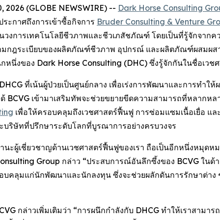
n. 10, 2026 (GLOBE NEWSWIRE) --
Dark Horse Consulting Gr
จะประกาศถึงการเข้าซื้อกิจการ
Bruder Consulting & Venture Gr
โลกในวงการเทคโนโลยีชีวภาพและชีวเภสัชภัณฑ์ โดยเป็นที่รู้จัก
มกฎระเบียบของผลิตภัณฑ์ชีวภาพ อุปกรณ์ และผลิตภัณฑ์ผสมผ
หนึ่งของ Dark Horse Consulting (DHC) ซึ่งรู้จักกันในชื่อเวชศ
อง DHCG ที่เน้นผู้ป่วยเป็นศูนย์กลาง เพื่อเร่งการพัฒนาและการทำใ
ได้ BCVG เข้ามาเสริมทัพจะช่วยขยายขีดความสามารถที่หลากหลาย
ting
เพื่อให้ครอบคลุมถึงเวชศาสตร์ฟื้นฟู การซ่อมแซมเนื้อเยื่อ 
ริษัทที่ปรึกษาระดับโลกที่บูรณาการอย่างครบวงจร
านะผู้เชี่ยวชาญด้านเวชศาสตร์ฟื้นฟูของเรา ถือเป็นอีกหนึ่งหมุ
Consulting Group กล่าว “ประสบการณ์อันลึกซึ้งของ BCVG ในด้า
คลุมแก่นักพัฒนาและนักลงทุน ซึ่งจะช่วยผลักดันการรักษาต่าง ๆ ให้
ง BCVG กล่าวเพิ่มเติมว่า “การผนึกกำลังกับ DHCG ทำให้เราสามา