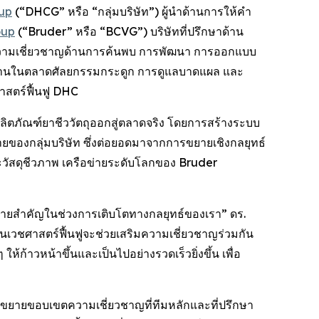
oup
(“DHCG” หรือ “กลุ่มบริษัท”) ผู้นำด้านการให้คำ
oup
(“Bruder” หรือ “BCVG”) บริษัทที่ปรึกษาด้าน
จากความเชี่ยวชาญด้านการค้นพบ การพัฒนา การออกแบบ
สานในตลาดศัลยกรรมกระดูก การดูแลบาดแผล และ
าสตร์ฟื้นฟู DHC
ห้ผลิตภัณฑ์ยาชีววัตถุออกสู่ตลาดจริง โดยการสร้างระบบ
ของกลุ่มบริษัท ซึ่งต่อยอดมาจากการขยายเชิงกลยุทธ์
และวัสดุชีวภาพ เครือข่ายระดับโลกของ Bruder
ดหมายสำคัญในช่วงการเติบโตทางกลยุทธ์ของเรา” ดร.
นเวชศาสตร์ฟื้นฟูจะช่วยเสริมความเชี่ยวชาญร่วมกัน
ก้าวหน้าขึ้นและเป็นไปอย่างรวดเร็วยิ่งขึ้น เพื่อ
รถขยายขอบเขตความเชี่ยวชาญที่ทีมหลักและที่ปรึกษา