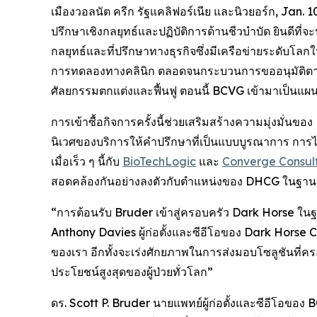
เมืองวอลนัต ครีก รัฐแคลิฟอร์เนีย และนิวยอร์ก, Ja
ปรึกษาเชิงกลยุทธ์และปฏิบัติการด้านชีวบำบัด ยินดีที่
กลยุทธ์และที่ปรึกษาทางธุรกิจซึ่งมีเครือข่ายระดับ
การทดลองทางคลินิก ตลอดจนกระบวนการขออนุมัติตา
ศัลยกรรมตกแต่งและฟื้นฟู ตอนนี้ BCVG เข้ามาเป็นแผนก
การเข้าซื้อกิจการครั้งนี้ช่วยเสริมสร้างความมุ่งมั่นข
นิเวศของบริการให้คำปรึกษาที่เป็นแบบบูรณาการ การ
เมื่อเร็ว ๆ นี้กับ
BioTechLogic
และ
Converge Consul
สอดคล้องกันอย่างลงตัวกับตำแหน่งของ DHCG ในฐานะบ
“การต้อนรับ Bruder เข้าสู่ครอบครัว Dark Horse ในฐ
Anthony Davies ผู้ก่อตั้งและซีอีโอของ Dark Horse 
ของเรา อีกทั้งจะเร่งศักยภาพในการส่งมอบโซลูชันที่ครอบ
ประโยชน์สูงสุดของผู้ป่วยทั่วโลก”
ดร. Scott P. Bruder นายแพทย์ผู้ก่อตั้งและซีอีโอขอ