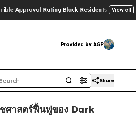
Approval Rating
Black Residents Warned of Abusiv
View all
Provided by AGP
Share
ชศาสตร์ฟื้นฟูของ Dark