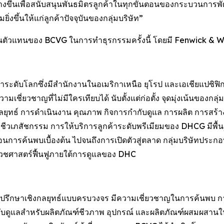
างขึ้นเพื่อสนับสนุนพันธมิตรลูกค้าในทุกขั้นตอนของกระบวนการ
ิ่งขึ้นให้แก่ลูกค้าปัจจุบันของกลุ่มบริษัท”
นตัวแทนของ BCVG ในการทำธุรกรรมครั้งนี้ โดยมี Fenwick & 
ะดับโลกซึ่งมีสำนักงานในอเมริกาเหนือ ยุโรป และเอเชียแปซิฟิก ก่
ี่ยวชาญที่ไม่มีใครเทียบได้ นับตั้งแต่ก่อตั้ง จุดมุ่งเน้นของกลุ
นกลยุทธ์ การดำเนินงาน คุณภาพ กิจการกำกับดูแล การผลิต การสร
รรมชีวเภสัชกรรม การให้บริการลูกค้าระดับพรีเมียมของ DHCG ม
้นตอนการค้นพบเบื้องต้น ไปจนถึงการเปิดตัวสู่ตลาด กลุ่มบริษัทปร
วชศาสตร์ฟื้นฟูภายใต้การดูแลของ DHC
ที่ปรึกษาเชิงกลยุทธ์แบบครบวงจร มีความเชี่ยวชาญในการค้น
บดูแลสำหรับผลิตภัณฑ์ชีวภาพ อุปกรณ์ และผลิตภัณฑ์ผสมผสาน